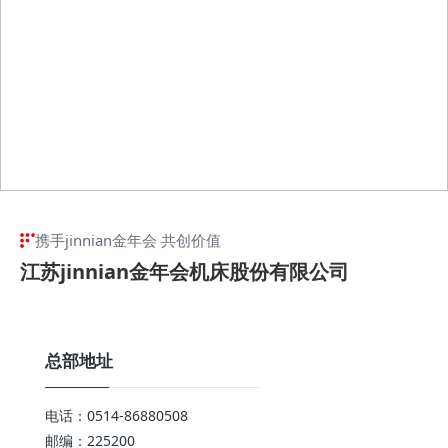
携手jinnian金年会 共创价值
江苏jinnian金年会机床股份有限公司
总部地址
电话：0514-86880508
邮编：225200