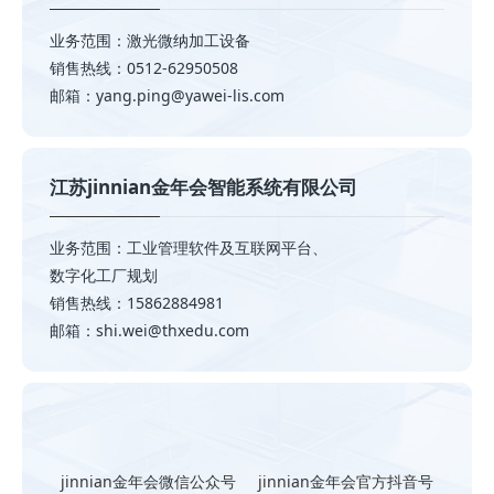
业务范围：激光微纳加工设备
销售热线：0512-62950508
邮箱：yang.ping@yawei-lis.com
江苏jinnian金年会智能系统有限公司
业务范围：工业管理软件及互联网平台、
数字化工厂规划
销售热线：15862884981
邮箱：shi.wei@thxedu.com
jinnian金年会微信公众号
jinnian金年会官方抖音号