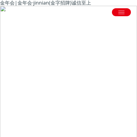
金年会|金年会·jinnian(金字招牌)诚信至上