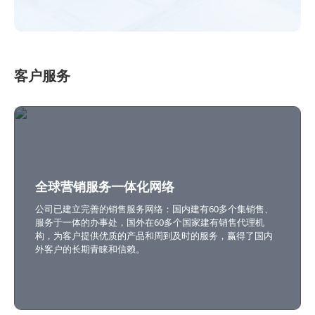
客户服务
全球营销服务一体化网络
公司已建立完善的销售服务网络：国内建有60多个集销售、
服务于一体的办事处，国外在60多个国家建有销售代理机
构，为客户提供优质的产品和周到及时的服务，赢得了国内
外客户的长期青睐和信赖。