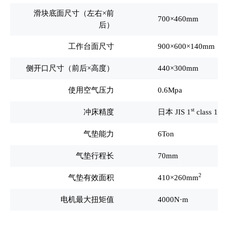
滑块底面尺寸（左右×前
700
×460mm
后）
工作台面尺寸
900
×600×140mm
侧开口尺寸（前后×高度）
440
×300mm
使用空气压力
0.6Mpa
st
冲床精度
日本 JIS 1
class 1
气垫能力
6Ton
气垫行程长
70mm
2
气垫有效面积
410
×260mm
电机最大扭矩值
4000N
·m