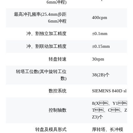
6mm冲程)
最高冲孔频率(25.4mm步距
400cpm
6mm冲程
冲、割独立加工精度
±0.1mm
冲、割联动加工精度
±0.15mm
转盘转速
30rpm
转塔工位数(其中旋转工位
38(2B)
个
数)
数控系统
SIEMENS 840D sl
8(X
、Y1、
控制轴数
T、C、Z
Z3)个
转盘及模具形式
厚转塔、长冲模