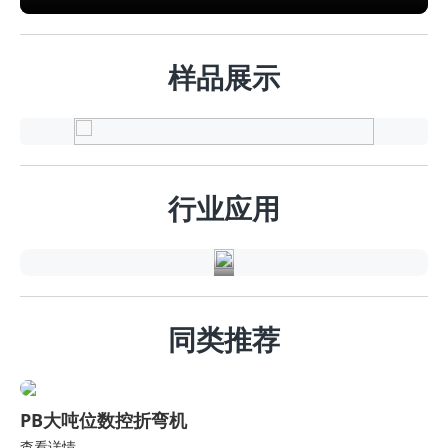
样品展示
电
气
行
行业应用
业
同类推荐
PB大吨位数控折弯机
查看详情