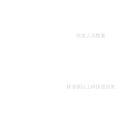
300+
研发人员数量
10
获省级以上科技进步奖