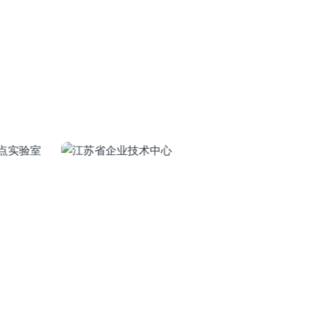
术支持助力产业升级。
点实验室
江苏省企业技术中心