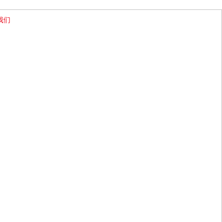
GO
我们
产品中心
新闻中心
解决方案
投资者关系
服务支持