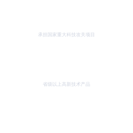
8
承担国家重大科技攻关项目
36
省级以上高新技术产品