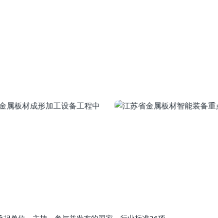
究，为全行业提供新产品先期实验服务，为高端装备领域发展提供技
江苏省金属板材智能装备重
金属板材成形加工设备工程中心