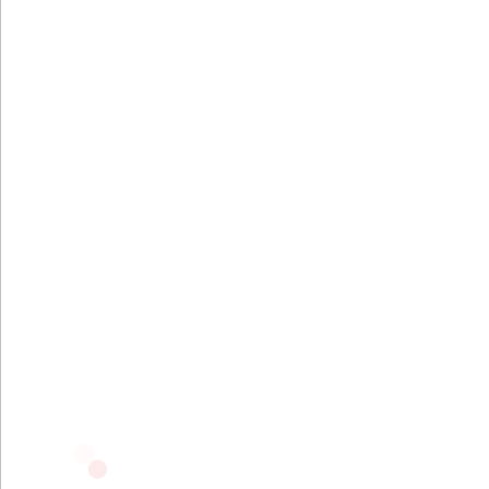
技术创新
国内领先的数字化、柔性化、自动化、智能化