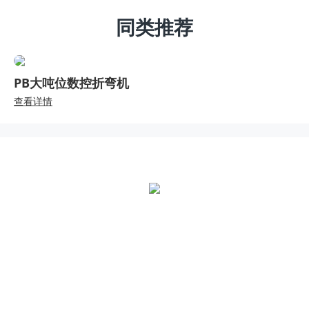
同类推荐
PB大吨位数控折弯机
查看详情
全国统一热线：
400-000-2559
总部地址：
中国江苏扬州市江都区黄海南路仙城工业园