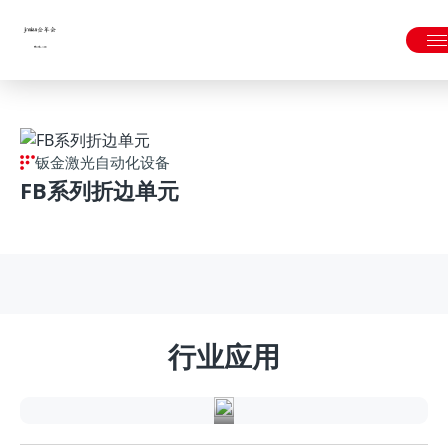
金年会|金年会·jinnian(金字招牌)诚信至上
钣金激光自动化设备
FB系列折边单元
精
密
钣
行业应用
金