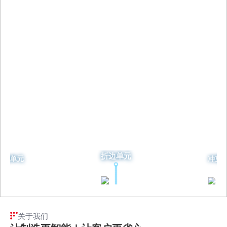
做世界一流的高端装备与智能制造解决
方案供应商
折边单元
成型单元
冲剪复
关于我们