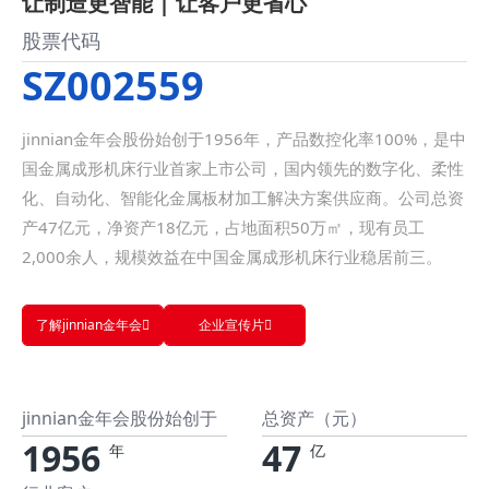
让制造更智能 | 让客户更省心
股票代码
SZ002559
jinnian金年会股份始创于1956年，产品数控化率100%，是中
国金属成形机床行业首家上市公司，国内领先的数字化、柔性
化、自动化、智能化金属板材加工解决方案供应商。公司总资
产47亿元，净资产18亿元，占地面积50万㎡，现有员工
2,000余人，规模效益在中国金属成形机床行业稳居前三。
了解jinnian金年会
企业宣传片
jinnian金年会股份始创于
总资产（元）
1956
47
年
亿