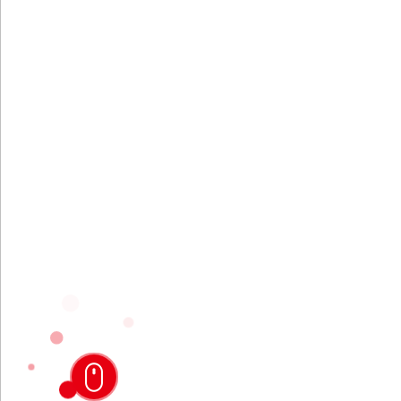
解决方案
国内领先的数字化、柔性化、自动化、智能化