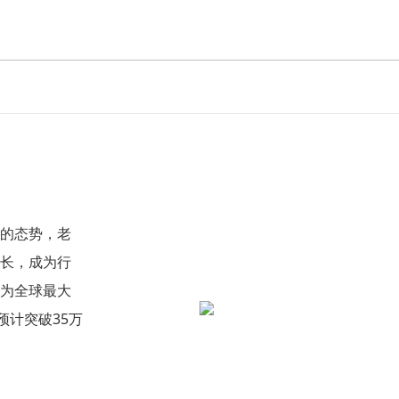
的态势，老
，成为行
为全球最大
量预计突破35万