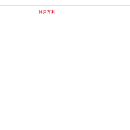
GO
我们
产品中心
新闻中心
解决方案
投资者关系
服务支持