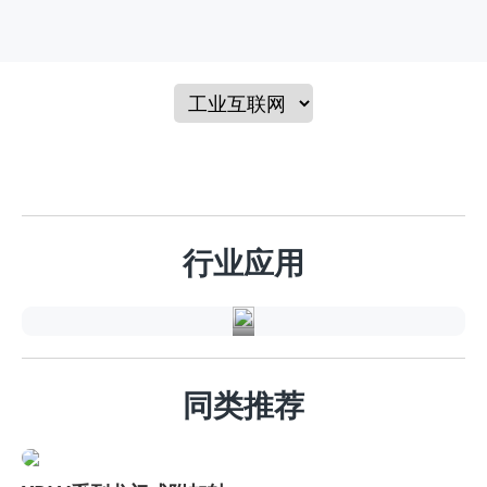
家
电
行
行业应用
业
同类推荐