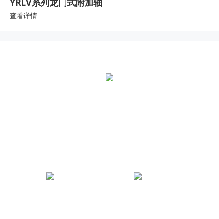
YRLV系列龙门式附加轴
查看详情
全国统一热线：
400-000-2559
总部地址：
中国江苏扬州市江都区黄海南路仙城工业园
jinnian金年会微信公众号
jinnian金年会官方抖音号
法律声明
|
网站地图
|
技术支持：木之信息