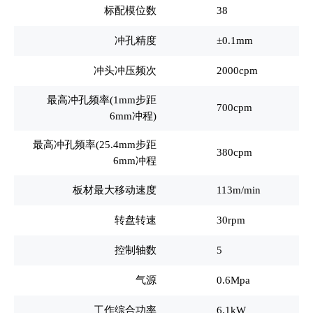
标配模位数
38
冲孔精度
±0.1mm
冲头冲压频次
2000cpm
最高冲孔频率(1mm步距
700cpm
6mm冲程)
最高冲孔频率(25.4mm步距
380cpm
6mm冲程
板材最大移动速度
113m/min
转盘转速
30rpm
控制轴数
5
气源
0.6Mpa
工作综合功率
6.1kW