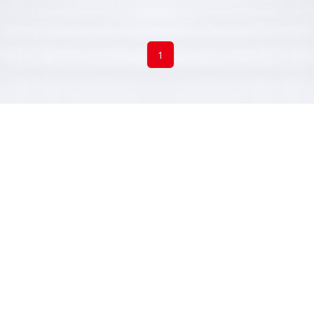
1
关于我们
产品中心
新闻
公司简介
钣金机床
公司
企业文化
冲压机床
媒体
发展历程
专用激光装备
展宣
研发实力
智能制造服务
制造能力